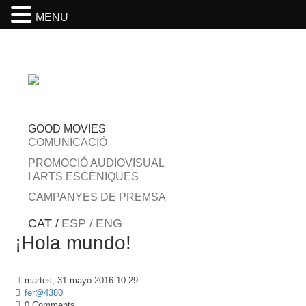
MENU
GOOD MOVIES
COMUNICACIÓ
PROMOCIÓ AUDIOVISUAL
I ARTS ESCÈNIQUES
CAMPANYES DE PREMSA
CAT /
ESP /
ENG
¡Hola mundo!
martes, 31 mayo 2016 10:29
fer@4380
0 Comments