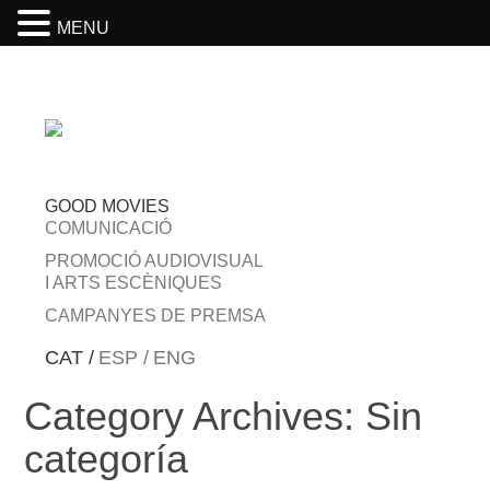
MENU
GOOD MOVIES
COMUNICACIÓ
PROMOCIÓ AUDIOVISUAL
I ARTS ESCÈNIQUES
CAMPANYES DE PREMSA
CAT /
ESP /
ENG
Category Archives:
Sin
categoría